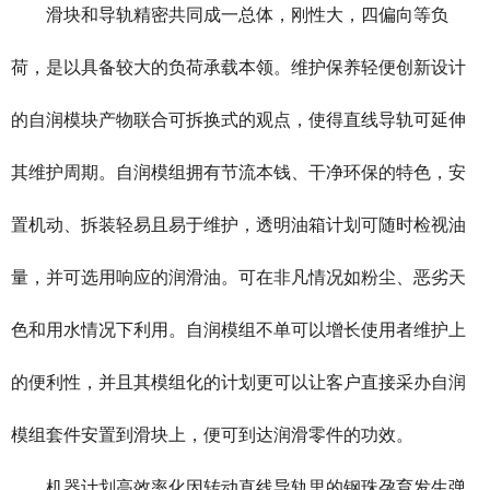
滑块和导轨精密共同成一总体，刚性大，四偏向等负
荷，是以具备较大的负荷承载本领。维护保养轻便创新设计
的自润模块产物联合可拆换式的观点，使得直线导轨可延伸
其维护周期。自润模组拥有节流本钱、干净环保的特色，安
置机动、拆装轻易且易于维护，透明油箱计划可随时检视油
量，并可选用响应的润滑油。可在非凡情况如粉尘、恶劣天
色和用水情况下利用。自润模组不单可以增长使用者维护上
的便利性，并且其模组化的计划更可以让客户直接采办自润
模组套件安置到滑块上，便可到达润滑零件的功效。
机器计划高效率化因转动直线导轨里的钢珠孕育发生弹